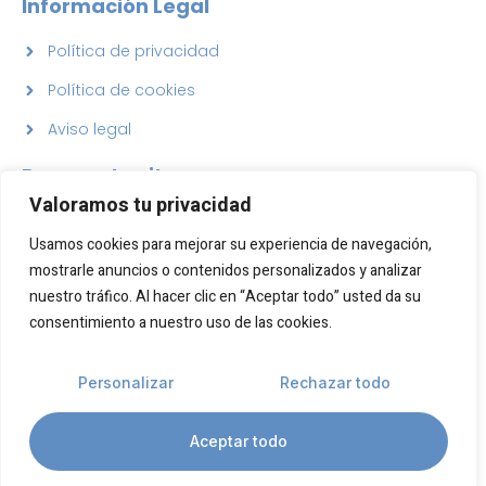
Información Legal
Política de privacidad
Política de cookies
Aviso legal
Reserva tu cita
Valoramos tu privacidad
lunes a viernes de 10:00-14:00 y 15:00-19:00
Usamos cookies para mejorar su experiencia de navegación,
Sábado y Domingo - Cerrado
mostrarle anuncios o contenidos personalizados y analizar
nuestro tráfico. Al hacer clic en “Aceptar todo” usted da su
consentimiento a nuestro uso de las cookies.
920 22 76 10
Personalizar
Rechazar todo
© 2026 Arancha Otero – Clínica Odontológica. Todos los
Aceptar todo
derechos reservados.